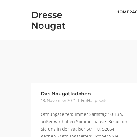
Skip
to
Dresse
HOMEPA
content
Nougat
Das Nougatlädchen
13. November 2021
FürHauptseite
Öffnungszeiten: Immer Samstag 10-13h,
außer wir haben Sommerpause. Besuchen
Sie uns in der Vaalser Str. 10, 52064
Aachen (Öffnungszeiten). Stöbern Sie